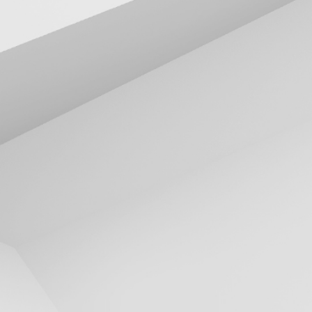
V2X
KCT8570N
KCT7526AT
5GHz 802.11be Non-Linear RF Front-end
Module with CPLR
5GHz WLAN 802.11p DSRC and C-V2X RFIC Front-
End Module
IoT
KCT8103L
860MHz to 930MHz RF Front-End Module