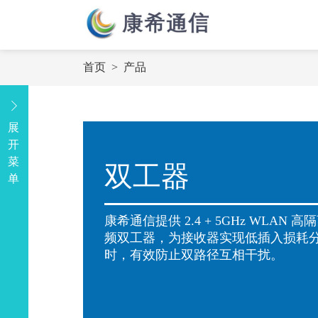
首页
>
产品
展
开
菜
双工器
单
康希通信提供 2.4 + 5GHz WLAN 
频双工器，为接收器实现低插入损耗
时，有效防止双路径互相干扰。